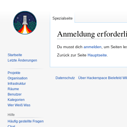
Spezialseite
Anmeldung erforderl
Zur
Zur
Du musst dich
anmelden
, um Seiten l
Navigation
Suche
Zurück zur Seite
Hauptseite
.
Startseite
springen
springen
Letzte Änderungen
Projekte
Datenschutz
Über Hackerspace Bielefeld Wi
Organisation
Infrastruktur
Räume
Benutzer
Kategorien
Wer Weiß Was
Hilfe
Häufig gestellte Fragen
Chat