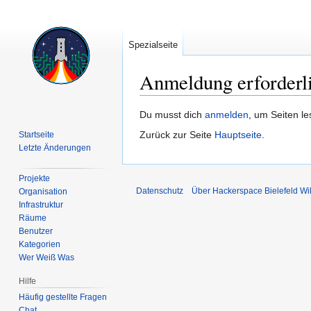
Spezialseite
Anmeldung erforderl
Zur
Zur
Du musst dich
anmelden
, um Seiten l
Navigation
Suche
Zurück zur Seite
Hauptseite
.
Startseite
springen
springen
Letzte Änderungen
Projekte
Datenschutz
Über Hackerspace Bielefeld Wi
Organisation
Infrastruktur
Räume
Benutzer
Kategorien
Wer Weiß Was
Hilfe
Häufig gestellte Fragen
Chat