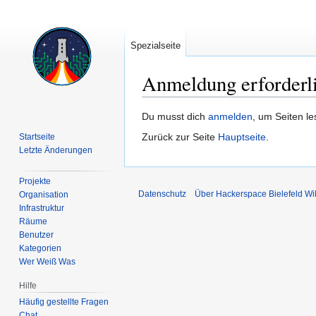
Spezialseite
Anmeldung erforderl
Zur
Zur
Du musst dich
anmelden
, um Seiten l
Navigation
Suche
Zurück zur Seite
Hauptseite
.
Startseite
springen
springen
Letzte Änderungen
Projekte
Datenschutz
Über Hackerspace Bielefeld Wi
Organisation
Infrastruktur
Räume
Benutzer
Kategorien
Wer Weiß Was
Hilfe
Häufig gestellte Fragen
Chat