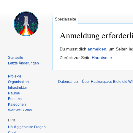
Spezialseite
Anmeldung erforderl
Zur
Zur
Du musst dich
anmelden
, um Seiten l
Navigation
Suche
Zurück zur Seite
Hauptseite
.
Startseite
springen
springen
Letzte Änderungen
Projekte
Datenschutz
Über Hackerspace Bielefeld Wi
Organisation
Infrastruktur
Räume
Benutzer
Kategorien
Wer Weiß Was
Hilfe
Häufig gestellte Fragen
Chat