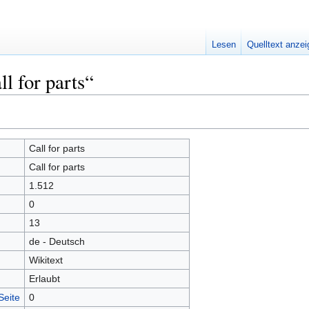
Lesen
Quelltext anze
l for parts“
Call for parts
Call for parts
1.512
0
13
de - Deutsch
Wikitext
Erlaubt
Seite
0