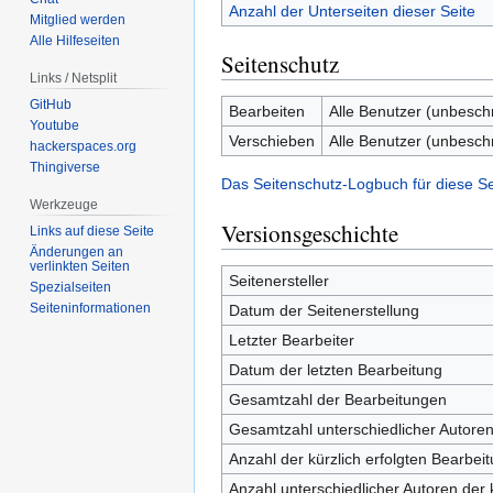
Anzahl der Unterseiten dieser Seite
Mitglied werden
Alle Hilfeseiten
Seitenschutz
Links / Netsplit
GitHub
Bearbeiten
Alle Benutzer (unbesch
Youtube
Verschieben
Alle Benutzer (unbesch
hackerspaces.org
Thingiverse
Das Seitenschutz-Logbuch für diese S
Werkzeuge
Versionsgeschichte
Links auf diese Seite
Änderungen an
verlinkten Seiten
Seitenersteller
Spezialseiten
Seiten­informationen
Datum der Seitenerstellung
Letzter Bearbeiter
Datum der letzten Bearbeitung
Gesamtzahl der Bearbeitungen
Gesamtzahl unterschiedlicher Autore
Anzahl der kürzlich erfolgten Bearbei
Anzahl unterschiedlicher Autoren der 