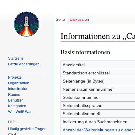
Seite
Diskussion
Informationen zu „Cal
Basisinformationen
Zur
Zur
Navigation
Suche
Startseite
springen
springen
Letzte Änderungen
Anzeigetitel
Standardsortierschlüssel
Projekte
Seitenlänge (in Bytes)
Organisation
Infrastruktur
Namensraumkennnummer
Räume
Seitenkennnummer
Benutzer
Seiteninhaltssprache
Kategorien
Wer Weiß Was
Seiteninhaltsmodell
Indizierung durch Suchmaschinen
Hilfe
Häufig gestellte Fragen
Anzahl der Weiterleitungen zu dieser 
Chat