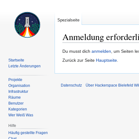
Spezialseite
Anmeldung erforderl
Zur
Zur
Du musst dich
anmelden
, um Seiten l
Navigation
Suche
Zurück zur Seite
Hauptseite
.
Startseite
springen
springen
Letzte Änderungen
Projekte
Datenschutz
Über Hackerspace Bielefeld Wi
Organisation
Infrastruktur
Räume
Benutzer
Kategorien
Wer Weiß Was
Hilfe
Häufig gestellte Fragen
Chat